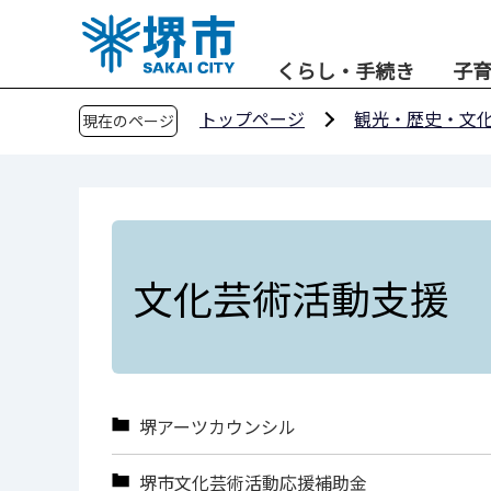
こ
の
くらし・手続き
子
ペ
ー
トップページ
観光・歴史・文
現在のページ
ジ
の
先
頭
で
す
文化芸術活動支援
堺アーツカウンシル
堺市文化芸術活動応援補助金