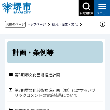
こ
の
目的別検索
メニュー
ペ
ー
現在のページ
トップページ
観光・歴史・文化
ジ
文化・芸術
計画・条例等
の
先
頭
計画・条例等
で
す
第3期堺文化芸術推進計画
第3期堺文化芸術推進計画（案）に対するパブ
リックコメントの実施結果について