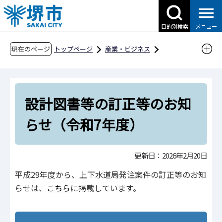
こ
の
目的別検索
メニュー
ペ
ー
現在のページ
トップページ
産業・ビジネス
ジ
入札・契約・公売
建設工事・工事関連業務
の
発注情報
先
設計図書等の訂正等のお知らせ（令和7年度）
設計図書等の訂正等のお知
頭
で
らせ（令和7年度）
す
更新日：2026年2月20日
平成29年度から、上下水道局発注案件の訂正等のお知
らせは、
こちら
に掲載しています。