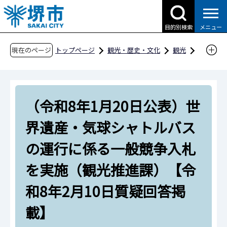
こ
の
目的別検索
メニュー
ペ
ー
現在のページ
トップページ
観光・歴史・文化
観光
ジ
観光のお知らせ
の
（令和8年1月20日公表）世界遺産・気球シャト
先
ルバスの運行に係る一般競争入札を実施（観光
（令和8年1月20日公表）世
頭
推進課）【令和8年2月10日質疑回答掲載】
で
界遺産・気球シャトルバス
す
の運行に係る一般競争入札
を実施（観光推進課）【令
和8年2月10日質疑回答掲
載】