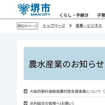
こ
の
くらし・手続き
子
ペ
ー
トップページ
産業・ビジネス
現在のページ
ジ
の
先
頭
で
す
農水産業のお知らせ
大阪府肥料価格高騰対策支援事業について（
水利組合の皆様へ(お願い)