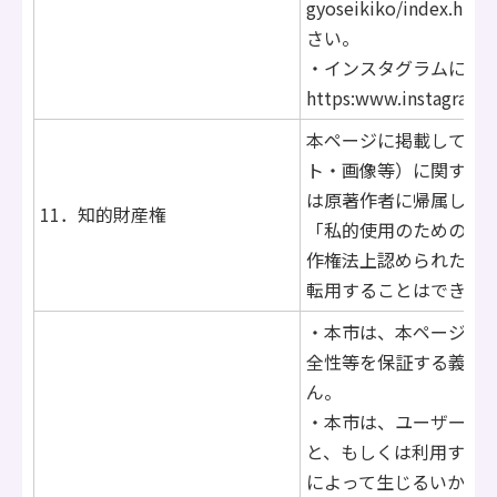
gyoseikiko/index
さい。
・インスタグラムに関
https:www.instagram.
本ページに掲載してい
ト・画像等）に関する
は原著作者に帰属しま
11．知的財産権
「私的使用のための複
作権法上認められた場
転用することはできま
・本市は、本ページに
全性等を保証する義務
ん。
・本市は、ユーザーが
と、もしくは利用する
によって生じるいかな