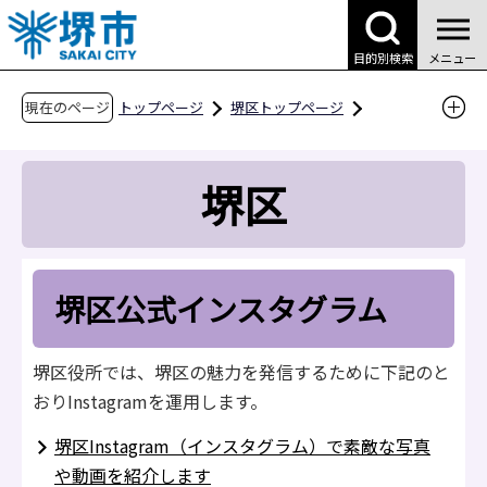
こ
の
目的別検索
メニュー
ペ
ー
現在のページ
トップページ
堺区トップページ
ジ
区政情報・区広報
堺区公式インスタグラム
の
堺区
先
頭
で
す
堺区公式インスタグラム
堺区役所では、堺区の魅力を発信するために下記のと
おりInstagramを運用します。
堺区Instagram（インスタグラム）で素敵な写真
や動画を紹介します