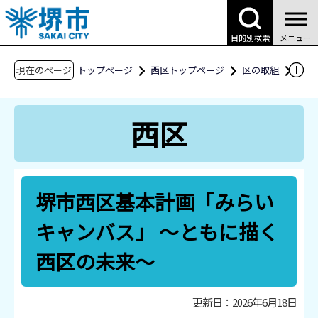
こ
の
目的別検索
メニュー
ペ
ー
現在のページ
トップページ
西区トップページ
区の取組
ジ
堺市西区基本計画「みらいキャンバス」 ～とも
の
に描く 西区の未来～
西区
先
頭
で
す
堺市西区基本計画「みらい
キャンバス」 ～ともに描く
西区の未来～
更新日：2026年6月18日