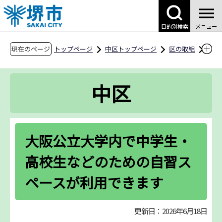
こ
の
目的別検索
メニュー
ペ
ー
現在のページ
トップページ
中区トップページ
区の取組
ジ
区政推進の取組
の
大阪公立大学内で中学生・高校生などのための
中区
先
自習スペースが利用できます
頭
で
す
大阪公立大学内で中学生・
高校生などのための自習ス
ペースが利用できます
更新日：2026年6月18日