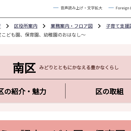
音声読み上げ・文字拡大
Foreign
ジ
区役所案内
業務案内・フロア図
子育て支援
定こども園、保育園、幼稚園のおはなし～
南区
みどりとともにかなえる豊かなくらし
区の紹介・魅力
区の取組