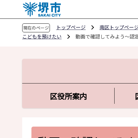
こ
の
ペ
トップページ
南区トップペー
現在のページ
ー
こどもを預けたい
動画で確認してみよう～認
ジ
の
先
頭
で
す
区役所案内