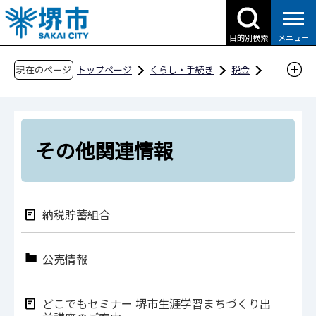
こ
の
目的別検索
メニュー
ペ
ー
現在のページ
トップページ
くらし・手続き
税金
ジ
その他関連情報
の
先
頭
その他関連情報
で
す
納税貯蓄組合
公売情報
どこでもセミナー 堺市生涯学習まちづくり出