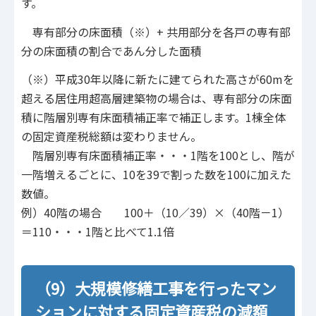
す。
専有部分の床面積（※）+ 共用部分を各戸の専有部
分の床面積の割合であん分した面積
（※）平成30年以降に新たに建てられた高さが60mを
超える居住用超高層建築物の場合は、専有部分の床面
積に階層別専有床面積補正率で補正します。1棟全体
の固定資産税総額は変わりません。
階層別専有床面積補正率・・・1階を100とし、階が
一階増えるごとに、10を39で割った数を100に加えた
数値。
例）40階の場合 100＋（10／39）×（40階－1）
＝110・・・1階と比べて1.1倍
（9）大規模修繕工事を行ったマン
ションに対する固定資産税の減額