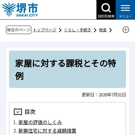
こ
の
目的別検索
メニュー
ペ
ー
現在のページ
トップページ
くらし・手続き
税金
ジ
市税の種類
固定資産税
の
家屋に対する課税とその特例
先
家屋に対する課税とその特
頭
で
例
す
更新日：2026年7月31日
目次
家屋の評価のしくみ
新築住宅に対する減額措置