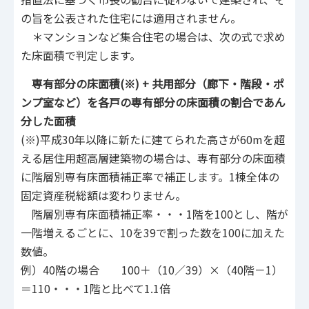
の旨を公表された住宅には適用されません。
＊マンションなど集合住宅の場合は、次の式で求め
た床面積で判定します。
専有部分の床面積(※)
+
共用部分（廊下・階段・ポ
ンプ室など）を各戸の専有部分の床面積の割合であん
分した面積
(※)平成30年以降に新たに建てられた高さが60mを超
える居住用超高層建築物の場合は、専有部分の床面積
に階層別専有床面積補正率で補正します。1棟全体の
固定資産税総額は変わりません。
階層別専有床面積補正率・・・1階を100とし、階が
一階増えるごとに、10を39で割った数を100に加えた
数値。
例）40階の場合 100＋（10／39）×（40階－1）
＝110・・・1階と比べて1.1倍