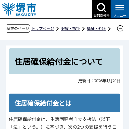
こ
の
目的別検索
メニュー
ペ
ー
現在のページ
トップページ
健康・福祉
福祉・介護
ジ
生活保護・生活困窮者
の
住居確保給付金について
先
頭
住居確保給付金について
で
す
更新日：2026年1月20日
住居確保給付金とは
住居確保給付金は、生活困窮者自立支援法（以下
「法」という。）に基づき、次の2つの支援を行うこ