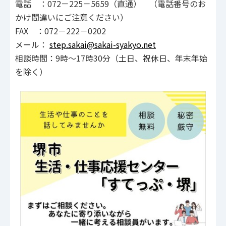
電話 ：072－225－5659（直通） （電話番号のお
かけ間違いにご注意ください）
FAX ：072－222－0202
メール：
step.sakai@sakai-syakyo.net
相談時間：9時～17時30分（土日、祝休日、年末年始
を除く）