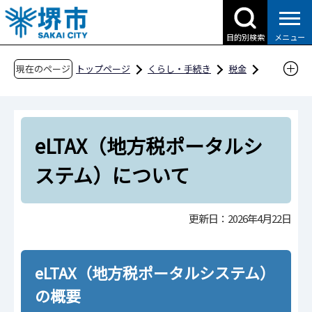
こ
の
目的別検索
メニュー
ペ
ー
現在のページ
トップページ
くらし・手続き
税金
ジ
eLTAX（地方税ポータルシステム）について
の
先
eLTAX（地方税ポータルシ
頭
で
ステム）について
す
更新日：2026年4月22日
eLTAX（地方税ポータルシステム）
の概要