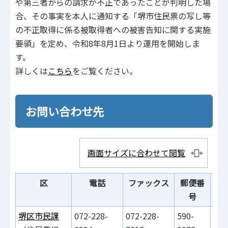
や第三者からの請求が不正であったことが判明した場
合、その事実を本⼈に通知する「堺市住⺠票の写し等
の不正取得に係る被取得者への被害告知に関する実施
要領」を定め、令和8年8⽉1⽇より運⽤を開始しま
す。
詳しくは
こちら
をご覧ください。
お問い合わせ先
画面サイズに合わせて閲覧
区
電話
ファックス
郵便番
号
堺区市民課
072-228-
072-228-
590-
堺