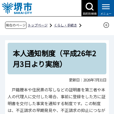
こ
の
目的別検索
メニュー
ペ
ー
現在のページ
トップページ
くらし・手続き
ジ
戸籍・住民票・各種証明
の
本人通知制度（平成26年2月3日より実施）
先
本人通知制度（平成26年2
頭
で
月3日より実施）
す
更新日：2026年7月31日
戸籍謄本や住民票の写しなどの証明書を第三者や本
人の代理人に交付した場合、事前に登録をした方に証
明書を交付した事実を通知する制度です。この制度
は、不正請求の早期発見や、不正請求の抑止につなが