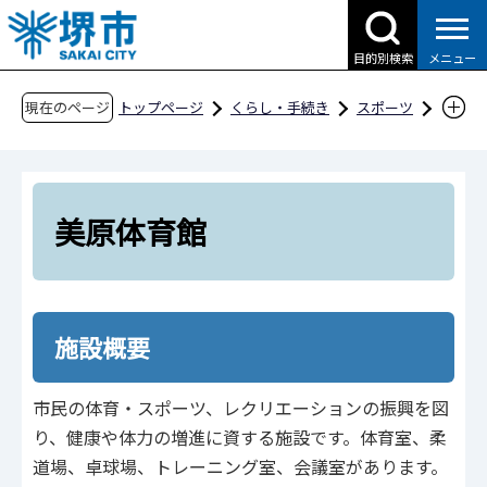
こ
の
目的別検索
メニュー
ペ
ー
現在のページ
トップページ
くらし・手続き
スポーツ
ジ
スポーツ施設
スポーツ施設のご案内
の
堺市の体育館
美原体育館
先
頭
美原体育館
で
す
施設概要
市民の体育・スポーツ、レクリエーションの振興を図
り、健康や体力の増進に資する施設です。体育室、柔
道場、卓球場、トレーニング室、会議室があります。