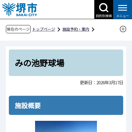
こ
の
目的別検索
メニュー
ペ
ー
現在のページ
トップページ
施設予約・案内
ジ
分類から探す
スポーツ施設
野球場
の
みの池野球場
先
頭
みの池野球場
で
す
更新日：2026年3月17日
施設概要