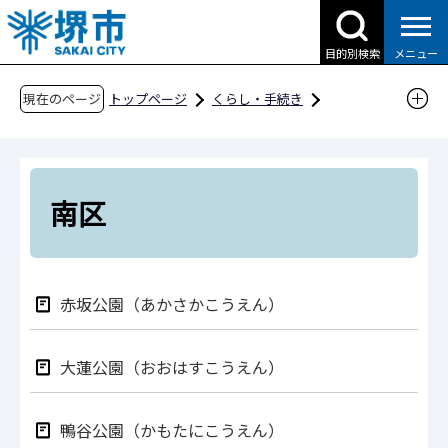
こ
の
目的別検索
メニュー
ペ
ー
現在のページ
トップページ
くらし・手続き
ジ
公園・みどり
エリアから探す
南区
の
先
頭
南区
で
す
赤坂公園（あかさかこうえん）
大蓮公園（おおはすこうえん）
鴨谷公園（かもたにこうえん）