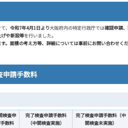
けて、
令和7年4月1日より
大阪府内の特定行政庁では
確認申請、
上げや新設等
を行いました。
ます。面積の考え方等、詳細については事前にお問い合わせく
査申請手数料
間検査申
完了検査申請手数料
完了検査申請手数料（中
請手数料
（中間検査実施）
間検査未実施）