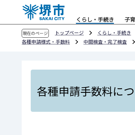
こ
の
くらし・手続き
子
ペ
ー
トップページ
くらし・手続き
現在のページ
ジ
各種申請様式・手数料
中間検査・完了検査
の
先
頭
で
す
各種申請手数料につ