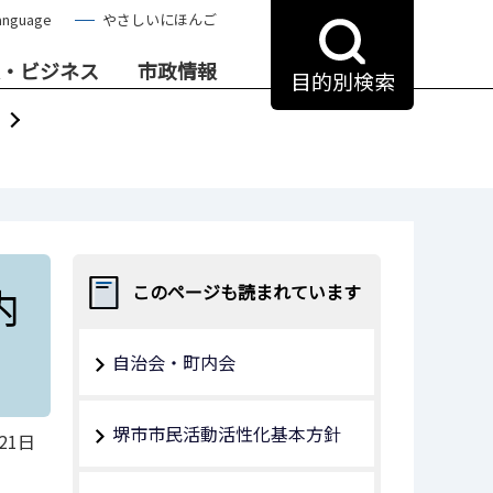
anguage
やさしいにほんご
・ビジネス
市政情報
目的別検索
内
このページも読まれています
自治会・町内会
堺市市民活動活性化基本方針
21日