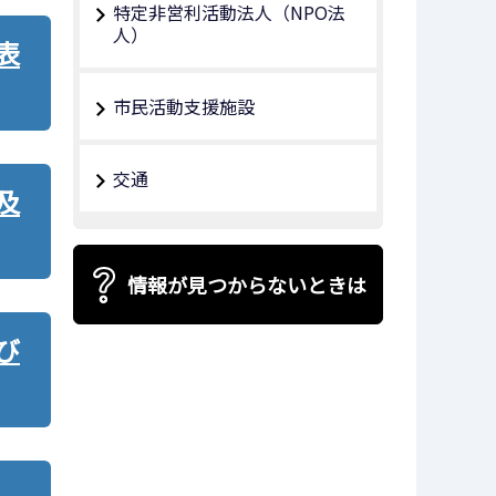
特定非営利活動法人（NPO法
人）
表
市民活動支援施設
交通
及
情報が見つからないときは
び