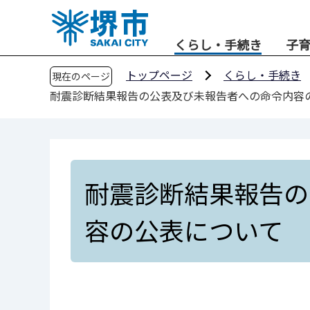
こ
の
くらし・手続き
子
ペ
ー
トップページ
くらし・手続き
現在のページ
ジ
耐震診断結果報告の公表及び未報告者への命令内容
の
先
頭
で
す
耐震診断結果報告の
容の公表について