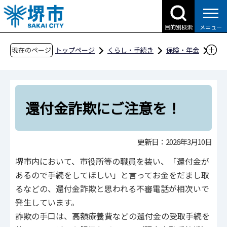
こ
の
目的別検索
メニュー
ペ
ー
現在のページ
トップページ
くらし・手続き
保険・年金
ジ
還付金詐欺にご注意を！
の
先
頭
還付金詐欺にご注意を！
で
す
更新日：2026年3月10日
堺市内において、市役所等の職員を装い、「還付金が
あるので手続をしてほしい」と言ってお金をだまし取
るなどの、還付金詐欺と思われる不審電話が相次いで
発生しています。
詐欺の手口は、高額療養費などの還付金の受取手続を