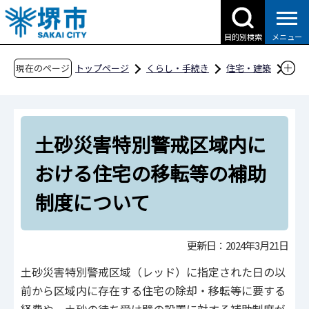
こ
の
目的別検索
メニュー
ペ
ー
現在のページ
トップページ
くらし・手続き
住宅・建築
ジ
建築
建築物の安全
耐震改修
の
土砂災害特別警戒区域内における住宅の移転等
先
の補助制度について
土砂災害特別警戒区域内に
頭
で
おける住宅の移転等の補助
す
制度について
更新日：2024年3月21日
土砂災害特別警戒区域（レッド）に指定された日の以
前から区域内に存在する住宅の除却・移転等に要する