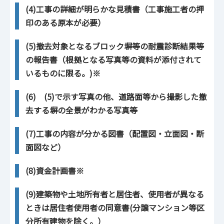
(4)工事の詳細が明らかな見積書（工事施工者の押
印のある原本が必要）
(5)撤去対象となるブロック塀等の耐震診断結果等
の報告書（根拠となる写真等の資料が添付されて
いるものに限る。)※
(6) (5)で示す写真の他、道路面等から撮影した撤
去する塀の全景がわかる写真等
(7)工事の内容が分かる図書（配置図・立面図・断
面図など）
(8)資金計画書※
(9)建築物や土地所有者と居住者、使用者が異なる
ときは居住者使用者の同意書(分譲マンション等区
分所有建物を除く。）