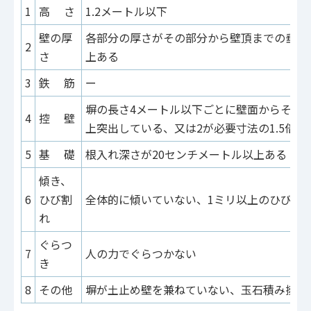
1
高 さ
1.2メートル以下
壁の厚
各部分の厚さがその部分から壁頂までの垂直距
2
さ
上ある
3
鉄 筋
ー
塀の長さ4メートル以下ごとに壁面からその部分
4
控 壁
上突出している、又は2が必要寸法の1.5倍以
5
基 礎
根入れ深さが20センチメートル以上ある
傾き、
6
ひび割
全体的に傾いていない、1ミリ以上のひび割
れ
ぐらつ
7
人の力でぐらつかない
き
8
その他
塀が土止め壁を兼ねていない、玉石積み擁壁