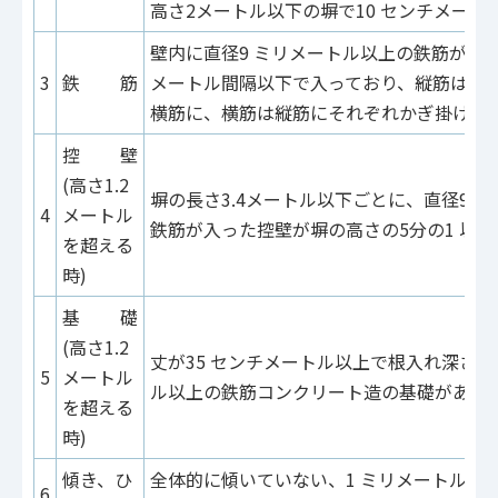
高さ2メートル以下の塀で10 センチメート
壁内に直径9 ミリメートル以上の鉄筋が、縦
3
鉄 筋
メートル間隔以下で入っており、縦筋は壁
横筋に、横筋は縦筋にそれぞれかぎ掛けさ
控 壁
(高さ1.2
塀の長さ3.4メートル以下ごとに、直径9 
4
メートル
鉄筋が入った控壁が塀の高さの5分の1 以
を超える
時)
基 礎
(高さ1.2
丈が35 センチメートル以上で根入れ深さが
5
メートル
ル以上の鉄筋コンクリート造の基礎がある
を超える
時)
傾き、ひ
全体的に傾いていない、1 ミリメートル以
6