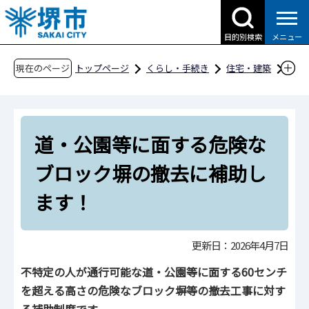
こ
の
目的別検索
メニュー
ペ
ー
現在のページ
トップページ
くらし・手続き
住宅・建築
ジ
建築
建築物の安全
の
道・公園等に面する危険なブロック塀の撤去に
先
補助します！
道・公園等に面する危険な
頭
で
ブロック塀の撤去に補助し
す
ます！
更新日：2026年4月7日
不特定の人が通行可能な道・公園等に面する60センチ
を超える高さの危険なブロック塀等の撤去工事に対す