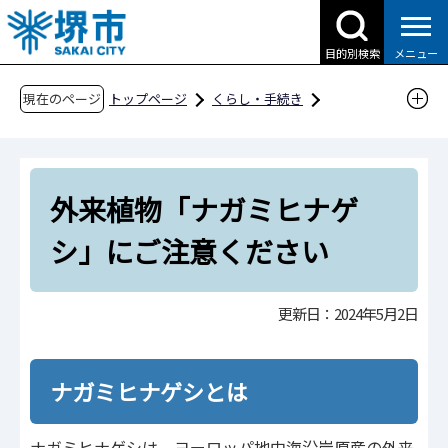
こ
の
目的別検索
メニュー
ペ
ー
現在のページ
トップページ
くらし・手続き
ジ
ごみ・リサイクル・環境
の
環境保全・生物多様性
先
外来生物に関する情報
外来植物「ナガミヒナゲ
頭
で
外来植物「ナガミヒナゲシ」にご注意ください
シ」にご注意ください
す
更新日：2024年5月2日
ナガミヒナゲシとは
ナガミヒナゲシは、ヨーロッパ地中海沿岸原産の外来