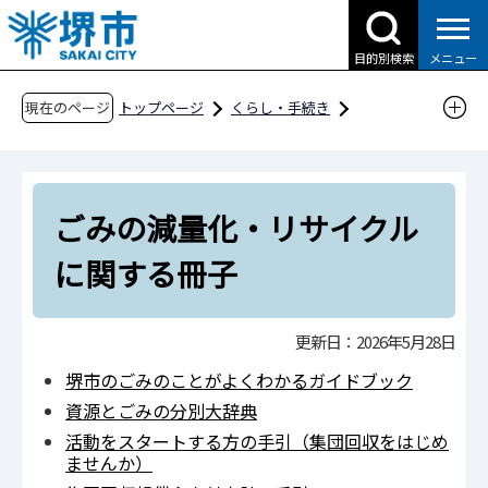
こ
の
目的別検索
メニュー
ペ
ー
現在のページ
トップページ
くらし・手続き
ジ
ごみ・リサイクル・環境
ごみ・リサイクル
の
ごみの減量化・リサイクルに関する各種調査結
先
果・資料（事業概要も含む）
ごみの減量化・リサイクル
頭
ごみの減量化・リサイクルに関する冊子・パン
で
に関する冊子
す
フレット
ごみの減量化・リサイクルに関する冊子
更新日：2026年5月28日
堺市のごみのことがよくわかるガイドブック
資源とごみの分別大辞典
活動をスタートする方の手引（集団回収をはじめ
ませんか）