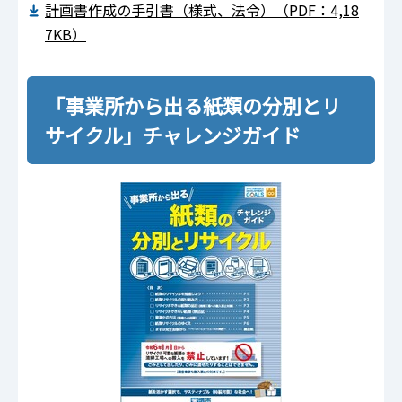
計画書作成の手引書（様式、法令）（PDF：4,18
7KB）
「事業所から出る紙類の分別とリ
サイクル」チャレンジガイド