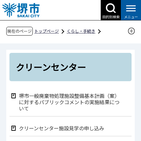
こ
の
目的別検索
メニュー
ペ
ー
現在のページ
トップページ
くらし・手続き
ジ
ごみ・リサイクル・環境
ごみ・リサイクル
の
ごみの減量化・リサイクルの関連施設
先
クリーンセンター
頭
クリーンセンター
で
す
堺市一般廃棄物処理施設整備基本計画（案）
に対するパブリックコメントの実施結果につ
いて
クリーンセンター施設見学の申し込み