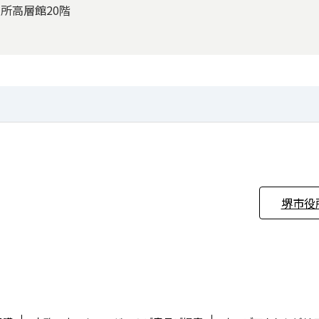
役所高層館20階
堺市役