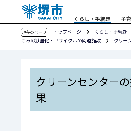
こ
の
くらし・手続き
子
ペ
ー
トップページ
くらし・手続き
現在のページ
ジ
ごみの減量化・リサイクルの関連施設
クリー
の
先
頭
で
す
クリーンセンターの
果