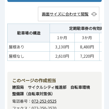
画面サイズに合わせて閲覧
定期駐車券の有効期間
駐車場の構造
1か月
3か月
屋根あり
3,130円
8,480円
1
屋根なし
2,610円
7,220円
1
このページの作成担当
建設局 サイクルシティ推進部 自転車環境
整備課（自転車対策係）
電話番号：
072-252-0525
ファクス：072-250-2570