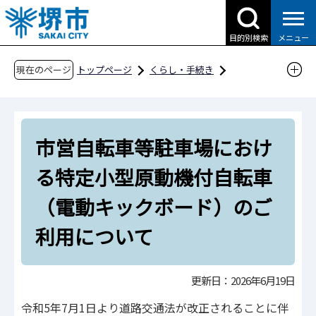
こ
の
目的別検索
メニュー
ペ
ー
現在のページ
トップページ
くらし・手続き
ジ
道路・交通・土木
サイクルシティ堺
の
自転車対策
先
市営自転車等駐車場における特定小型原動機付
市営自転車等駐車場におけ
頭
自転車（電動キックボード）のご利用について
で
る特定小型原動機付自転車
す
（電動キックボード）のご
利用について
更新日：2026年6月19日
令和5年7月1日より道路交通法が改正されることに伴