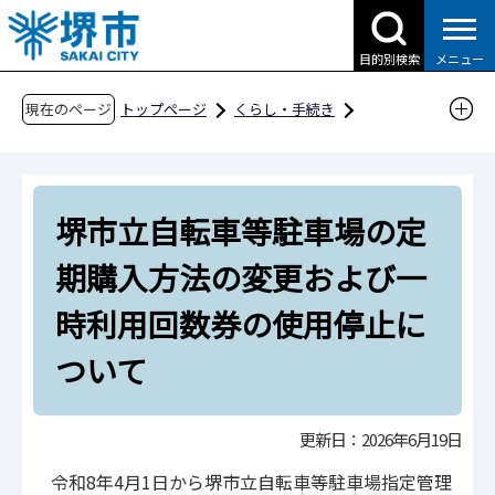
こ
の
目的別検索
メニュー
ペ
ー
現在のページ
トップページ
くらし・手続き
ジ
道路・交通・土木
サイクルシティ堺
の
自転車対策
先
堺市立自転車等駐車場の定期購入方法の変更お
堺市立自転車等駐車場の定
頭
よび一時利用回数券の使用停止について
で
期購入方法の変更および一
す
時利用回数券の使用停止に
ついて
更新日：2026年6月19日
令和8年4月1日から堺市立自転車等駐車場指定管理