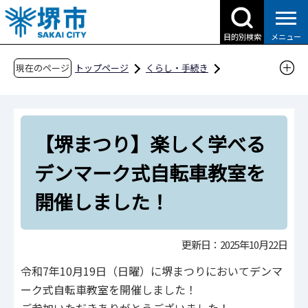
こ
の
目的別検索
メニュー
ペ
ー
現在のページ
トップページ
くらし・手続き
ジ
道路・交通・土木
サイクルシティ堺
の
【堺まつり】楽しく学べるデンマーク式自転車
先
教室を開催しました！
【堺まつり】楽しく学べる
頭
で
デンマーク式自転車教室を
す
開催しました！
更新日：2025年10月22日
令和7年10月19日（日曜）に堺まつりにおいてデンマ
ーク式自転車教室を開催しました！