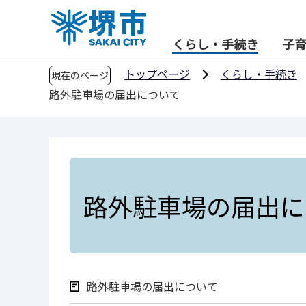
こ
の
くらし・手続き
子
ペ
ー
トップページ
くらし・手続き
現在のページ
ジ
路外駐車場の届出について
の
先
頭
で
す
路外駐車場の届出に
路外駐車場の届出について