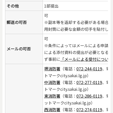
その他
1部提出
可
郵送の可否
※副本等を返却する必要がある場合は
用封筒に必要な金額の切手を貼付し、
可
※条件によってはメールによる申請と
メールの可否
による添付資料の提出が必要となる場
ず事前に
「メールによる受付について
堺消防署
（電話：
072-244-0119
、電子
トマークcity.sakai.lg.jp）
中消防署
（電話：
072-277-0119
、電子
トマークcity.sakai.lg.jp）
東消防署
（電話：
072-286-0119
、電子
ットマークcity.sakai.lg.jp）
西消防署
（電話：
072-274-0119
、電子