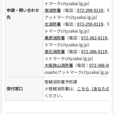
トマークcity.sakai.lg.jp）
申請・問い合わせ
南消防署
（電話：
072-299-0119
、電子
先
アットマークcity.sakai.lg.jp）
北消防署
（電話：
072-250-0119
、電子
トマークcity.sakai.lg.jp）
美原消防署
（電話：
072-362-0119
、
トマークcity.sakai.lg.jp）
高石消防署
（電話：
072-266-0119
、電
ットマークcity.sakai.lg.jp）
大阪狭山消防署
（電話：
072-366-005
osashoアットマークcity.sakai.lg.jp）
管轄消防署予防課
受付窓口
※管轄消防署は、
こちら（あなたの街
ください。