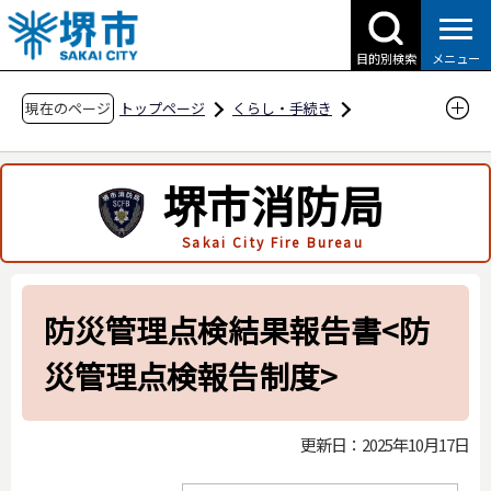
こ
の
目的別検索
メニュー
ペ
ー
現在のページ
トップページ
くらし・手続き
ジ
防災・災害・消防
消防関連
の
申請・届出用紙
堺市消防局
先
防火対象物・防災管理点検報告関係
頭
Sakai City Fire Bureau
で
防災管理点検結果報告書<防災管理点検報告制
す
度>
防災管理点検結果報告書<防
災管理点検報告制度>
更新日：2025年10月17日