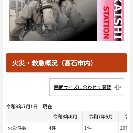
火災・救急概況（高石市内）
画面サイズに合わせて閲覧
令和8年7月1日 現在
令和8年6月
令和7年6月
令
火災件数
4件
1件
10件