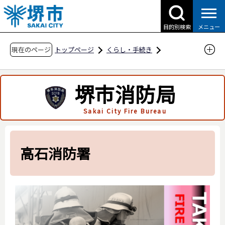
こ
の
目的別検索
メニュー
ペ
ー
現在のページ
トップページ
くらし・手続き
ジ
防災・災害・消防
消防関連
の
消防局の紹介
あなたの街の消防署
堺市消防局
先
高石消防署
頭
Sakai City Fire Bureau
で
す
高石消防署