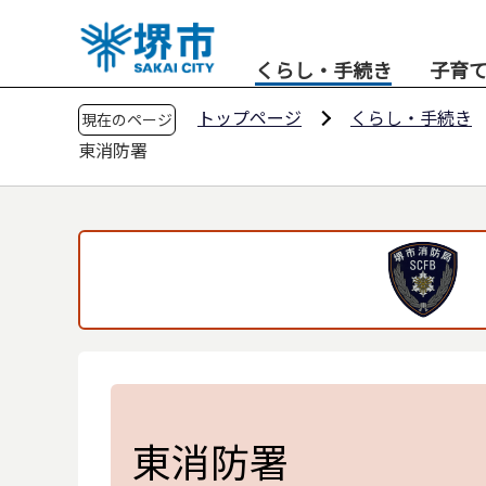
こ
の
くらし・手続き
子育
ペ
ー
トップページ
くらし・手続き
現在のページ
ジ
東消防署
の
先
頭
で
す
東消防署