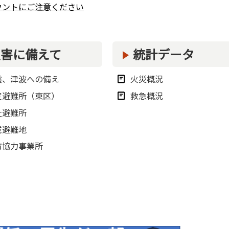
カウントにご注意ください
災害に備えて
統計データ
震、津波への備え
火災概況
定避難所（東区）
救急概況
祉避難所
域避難地
防協力事業所