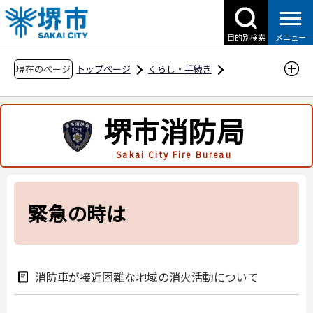
こ
の
目的別検索
メニュー
ペ
ー
現在のページ
トップページ
くらし・手続き
ジ
防災・災害・消防
消防関連
緊急の時は
の
堺市消防局
先
頭
Sakai City Fire Bureau
で
す
緊急の時は
消防車が接近困難な地域の消火活動について