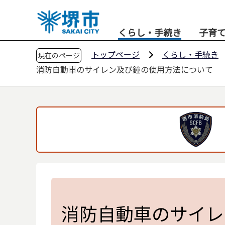
こ
の
くらし・手続き
子育
ペ
ー
トップページ
くらし・手続き
現在のページ
ジ
消防自動車のサイレン及び鐘の使用方法について
の
先
頭
で
す
消防自動車のサイレ