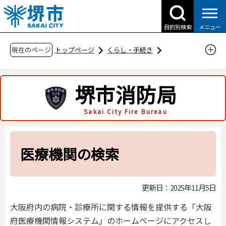
こ
の
目的別検索
メニュー
ペ
ー
現在のページ
トップページ
くらし・手続き
ジ
防災・災害・消防
消防関連
緊急の時は
の
医療機関の検索
堺市消防局
先
頭
Sakai City Fire Bureau
で
す
医療機関の検索
更新日：2025年11月5日
大阪府内の病院・診療所に関する情報を提供する「大阪
府医療機関情報システム」のホームページにアクセスし