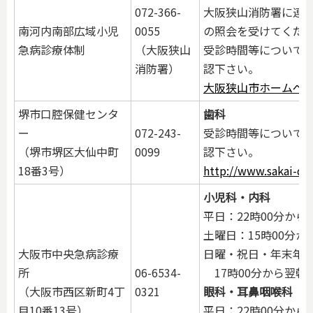
072-366-
大阪狭山消防署に連
南河内南部広域小児
0055
の照会を受けてくだ
急病診療体制
（大阪狭山
受診時間等について
消防署）
認下さい。
大阪狭山市ホームペ
堺市口腔保健センタ
歯科
ー
072-243-
受診時間等について
（堺市堺区大仙中町
0099
認下さい。
18番3号）
http://www.sakai-da.
小児科・内科
平日：22時00分から
土曜日：15時00分か
大阪市中央急病診療
日曜・祝日・年末年
所
06-6534-
17時00分から翌朝5
（大阪市西区新町4丁
0321
眼科・耳鼻咽喉科
目10番13号）
平日：22時00分から