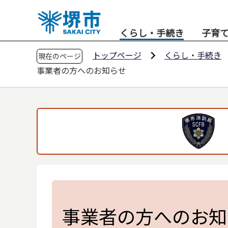
こ
の
くらし・手続き
子育
ペ
ー
トップページ
くらし・手続き
現在のページ
ジ
事業者の方へのお知らせ
の
先
頭
で
す
事業者の方へのお知