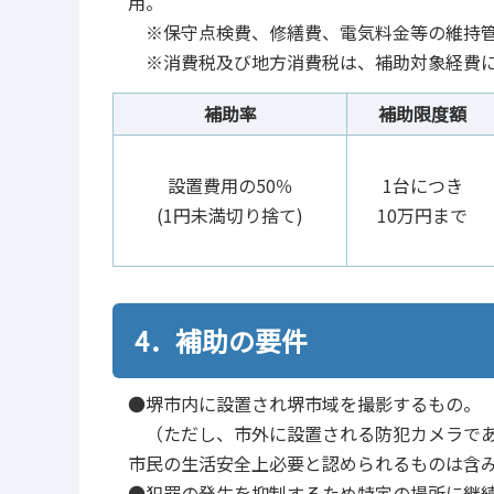
用。
※保守点検費、修繕費、電気料金等の維持管
※消費税及び地方消費税は、補助対象経費に
補助率
補助限度額
設置費用の50％
1台につき
(1円未満切り捨て)
10万円まで
4．補助の要件
●堺市内に設置され堺市域を撮影するもの。
（ただし、市外に設置される防犯カメラであ
市民の生活安全上必要と認められるものは含
●犯罪の発生を抑制するため特定の場所に継