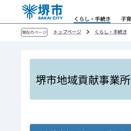
こ
の
くらし・手続き
子
ペ
ー
トップページ
くらし・手続き
現在のページ
ジ
の
先
頭
で
す
堺市地域貢献事業所