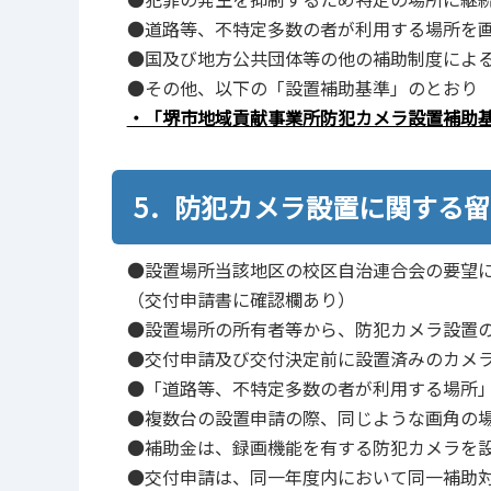
●道路等、不特定多数の者が利用する場所を画
●国及び地方公共団体等の他の補助制度によ
●その他、以下の「設置補助基準」のとおり
・「堺市地域貢献事業所防犯カメラ設置補助基準」(
5．防犯カメラ設置に関する
●設置場所当該地区の校区自治連合会の要望
（交付申請書に確認欄あり）
●設置場所の所有者等から、防犯カメラ設置
●交付申請及び交付決定前に設置済みのカメ
●「道路等、不特定多数の者が利用する場所
●複数台の設置申請の際、同じような画角の
●補助金は、録画機能を有する防犯カメラを
●交付申請は、同一年度内において同一補助対