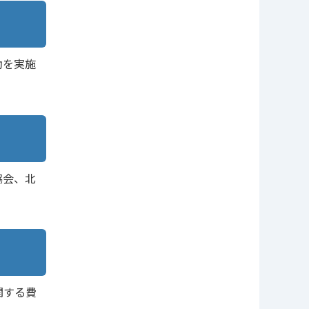
助を実施
協会、北
関する費