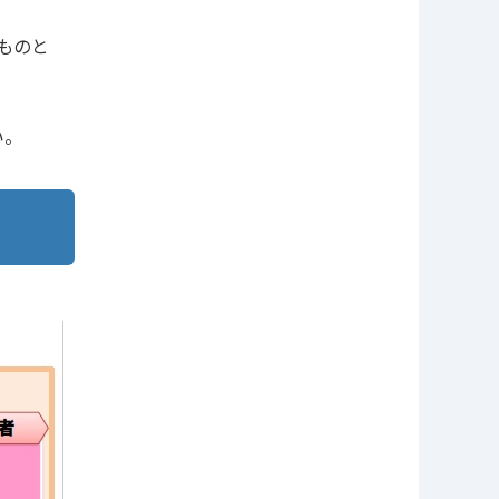
ものと
い。