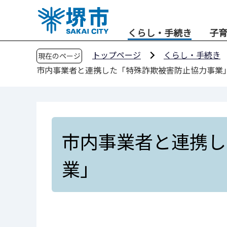
こ
の
くらし・手続き
子
ペ
ー
トップページ
くらし・手続き
現在のページ
ジ
市内事業者と連携した「特殊詐欺被害防止協力事業
の
先
頭
で
す
市内事業者と連携し
業」