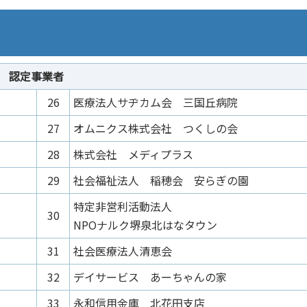
認定事業者
26
医療法人サヂカム会 三国丘病院
27
オムニクス株式会社 つくしの会
28
株式会社 メディプラス
29
社会福祉法人 稲穂会 安らぎの園
特定非営利活動法人
30
NPOナルク堺泉北はなタウン
31
社会医療法人清恵会
32
デイサービス あーちゃんの家
33
永和信用金庫 北花田支店