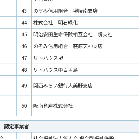
43
のぞみ信用組合 堺陵南支店
44
株式会社 明石緑化
45
明治安田生命保険相互会社 堺支社
46
のぞみ信用組合 萩原天神支店
47
リトハウス堺
48
リトハウス中百舌鳥
49
関西みらい銀行大美野支店
50
阪南倉庫株式会社
認定事業者
会
社会福祉法人悠人会 複合型福祉施設