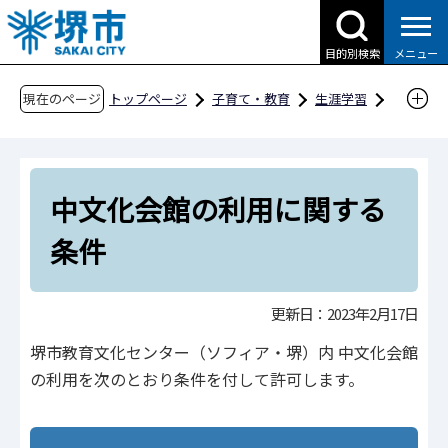
こ
の
目的別検索
メニュー
ペ
ー
現在のページ
トップページ
子育て・教育
生涯学習
ジ
交流拠点、施設
施設情報
の
ソフィア・堺 （教育文化センター）の概要
先
中文化会館の利用に関する条件
中文化会館の利用に関する
頭
で
条件
す
更新日：2023年2月17日
堺市教育文化センター（ソフィア・堺）内 中文化会館
の利用を次のとおり条件を付して許可します。