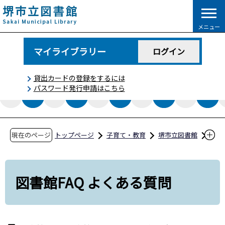
こ
の
メニュー
ペ
ー
マイライブラリー
ログイン
ジ
の
貸出カードの登録をするには
先
パスワード発行申請はこちら
頭
で
す
現在のページ
トップページ
子育て・教育
堺市立図書館
図書館FAQ よくある質問
図書館FAQ よくある質問