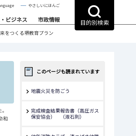
anguage
やさしいにほんご
・ビジネス
市政情報
目的別検索
未来をつくる堺教育プラン
このページも読まれています
地震火災を防ごう
た。
完成検査結果報告書（高圧ガス
保安協会） （液石則）
令和