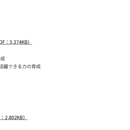
：3,374KB）
育成
)で活躍できる力の育成
,802KB）