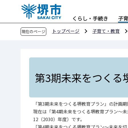
こ
の
くらし・手続き
子
ペ
ー
トップページ
子育て・教育
現在のページ
ジ
の
先
頭
で
す
第3期未来をつくる
「第3期未来をつくる堺教育プラン」の計画期間
現在は「第4期未来をつくる堺教育プラン～未
12（2030）年度）です。
「第4期未来をつくる堺教育プラン～未来を切