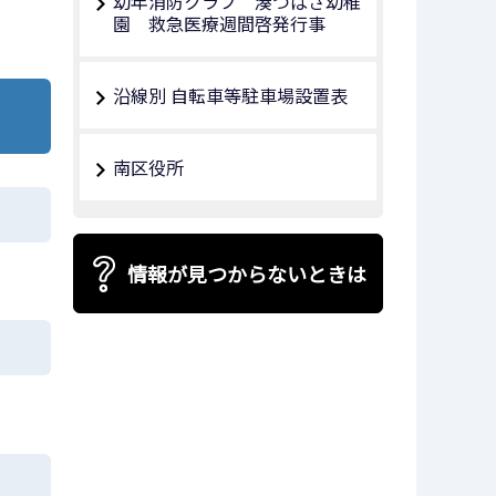
幼年消防クラブ 湊つばさ幼稚
園 救急医療週間啓発行事
沿線別 自転車等駐車場設置表
南区役所
情報が見つからないときは