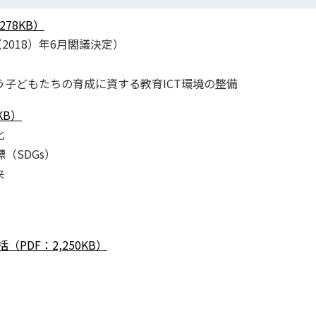
78KB）
2018）年6月閣議決定）
を担う子どもたちの育成に資する教育ICT環境の整備
KB）
化
（SDGs）
来
PDF：2,250KB）