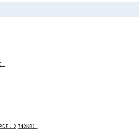
B）
F：2,742KB）