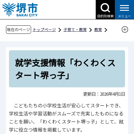
こ
の
目的別検索
メニュー
ペ
ー
現在のページ
トップページ
子育て・教育
教育
ジ
教育委員会の取組
幼児教育センター
の
幼保小の架け橋プログラム
先
就学支援情報「わくわくスタート堺っ子」
就学支援情報「わくわくス
頭
で
タート堺っ子」
す
更新日：2026年4月1日
こどもたちの小学校生活が安心してスタートでき、
学校生活や学習活動がスムーズで充実したものになる
ことを願い、「わくわくスタート堺っ子」として、就
学に役立つ情報を掲載しています。