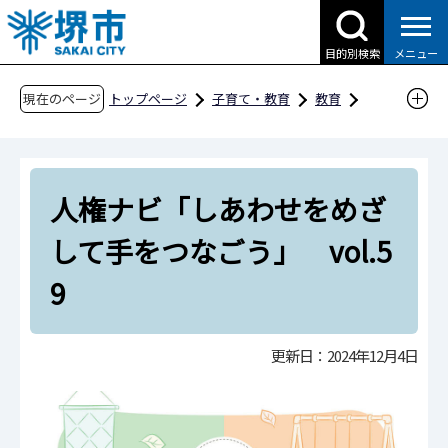
こ
の
目的別検索
メニュー
ペ
ー
現在のページ
トップページ
子育て・教育
教育
ジ
教育委員会の取組
未来を切り拓く力の育成
の
人権教育の推進
先
人権ナビ「しあわせをめざしてつながろう」
人権ナビ「しあわせをめざ
頭
で
人権ナビ「しあわせをめざして手をつなごう」
して手をつなごう」 vol.5
す
vol.59
9
更新日：2024年12月4日