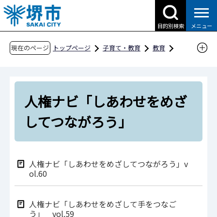
こ
の
目的別検索
メニュー
ペ
ー
現在のページ
トップページ
子育て・教育
教育
ジ
教育委員会の取組
未来を切り拓く力の育成
の
人権教育の推進
先
人権ナビ「しあわせをめざしてつながろう」
人権ナビ「しあわせをめざ
頭
で
してつながろう」
す
人権ナビ「しあわせをめざしてつながろう」v
ol.60
人権ナビ「しあわせをめざして手をつなご
う」 vol.59