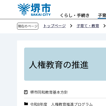
こ
の
くらし・手続き
子
ペ
ー
トップページ
子育て・教育
現在のページ
ジ
の
先
頭
で
す
人権教育の推進
堺市同和教育基本方針
令和8年度 人権教育推進プログラム