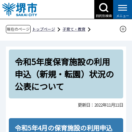
こ
の
目的別検索
メニュー
ペ
ー
現在のページ
トップページ
子育て・教育
ジ
子育て支援情報（さかい☆HUGはぐネット）
の
預けたい（保育サービス）
先
利用の申込みについて
令和5年度保育施設の利用
頭
で
令和5年度保育施設の利用申込（新規・転園）
申込（新規・転園）状況の
す
状況の公表について
公表について
更新日：2022年11月11日
令和5年4月の保育施設の利用申込