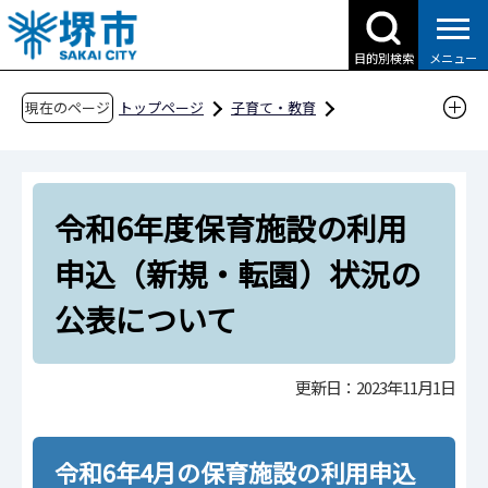
こ
の
目的別検索
メニュー
ペ
ー
現在のページ
トップページ
子育て・教育
ジ
子育て支援情報（さかい☆HUGはぐネット）
の
預けたい（保育サービス）
先
利用の申込みについて
令和6年度 利用申込
令和6年度保育施設の利用
頭
で
令和6年度保育施設の利用申込（新規・転園）
申込（新規・転園）状況の
す
状況の公表について
公表について
更新日：2023年11月1日
令和6年4月の保育施設の利用申込