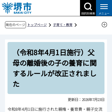
こ
の
目的別検索
メニュー
ペ
ー
現在のページ
トップページ
子育て・教育
ジ
子育て支援情報（さかい☆HUGはぐネット）
の
ひとり親家庭の方
先
（令和8年4月1日施行）父母の離婚後の子の養
（令和8年4月1日施行）父
頭
育に関するルールが改正されました
で
母の離婚後の子の養育に関
す
するルールが改正されまし
た
更新日：2026年7月23日
令和8年4月1日に施行された親権・養育費・親子交流