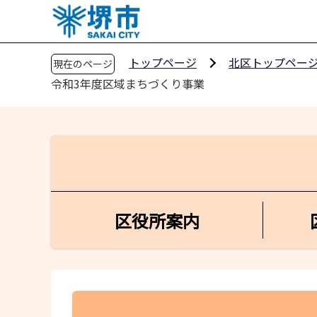
こ
の
ペ
トップページ
北区トップペー
現在のページ
ー
令和3年度区域まちづくり事業
ジ
の
先
頭
で
す
区役所案内